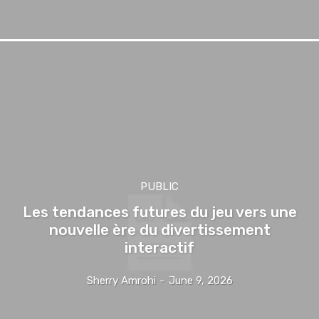
PUBLIC
Les tendances futures du jeu vers une
nouvelle ère du divertissement
interactif
Sherry Amrohi
-
June 9, 2026