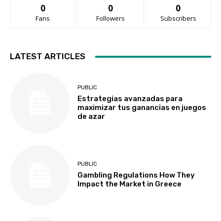
0
0
0
Fans
Followers
Subscribers
LATEST ARTICLES
PUBLIC
Estrategias avanzadas para
maximizar tus ganancias en juegos
de azar
PUBLIC
Gambling Regulations How They
Impact the Market in Greece