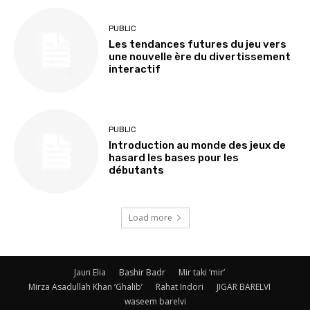
PUBLIC
Les tendances futures du jeu vers
une nouvelle ère du divertissement
interactif
PUBLIC
Introduction au monde des jeux de
hasard les bases pour les
débutants
Load more
Jaun Elia
Bashir Badr
Mir taki ‘mir’
Mirza Asadullah Khan ‘Ghalib’
Rahat Indori
JIGAR BARELVI
waseem barelvi