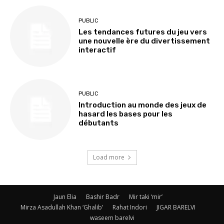
PUBLIC
Les tendances futures du jeu vers
une nouvelle ère du divertissement
interactif
PUBLIC
Introduction au monde des jeux de
hasard les bases pour les
débutants
Load more
Jaun Elia
Bashir Badr
Mir taki ‘mir’
Mirza Asadullah Khan ‘Ghalib’
Rahat Indori
JIGAR BARELVI
waseem barelvi